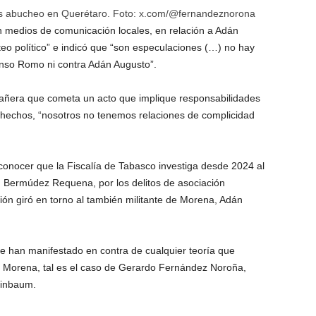
s abucheo en Querétaro. Foto: x.com/@fernandeznorona
 medios de comunicación locales, en relación a Adán
eo político” e indicó que “son especulaciones (…) no hay
fonso Romo ni contra Adán Augusto”.
añera que cometa un acto que implique responsabilidades
s hechos, “nosotros no tenemos relaciones de complicidad
onocer que la Fiscalía de Tabasco investiga desde 2024 al
n Bermúdez Requena, por los delitos de asociación
ción giró en torno al también militante de Morena, Adán
se han manifestado en contra de cualquier teoría que
e Morena, tal es el caso de Gerardo Fernández Noroña,
einbaum.