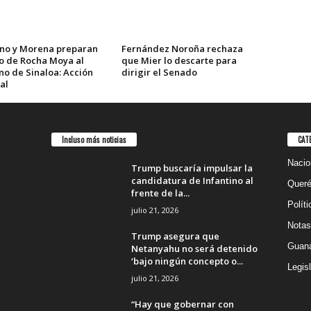
no y Morena preparan
Fernández Noroña rechaza
o de Rocha Moya al
que Mier lo descarte para
no de Sinaloa: Acción
dirigir el Senado
al
Incluso más noticias
CAT
Nacio
Trump buscaría impulsar la
candidatura de Infantino al
Queré
frente de la...
Políti
julio 21, 2026
Notas
Trump asegura que
Guana
Netanyahu no será detenido
‘bajo ningún concepto o...
Legisl
julio 21, 2026
“Hay que gobernar con