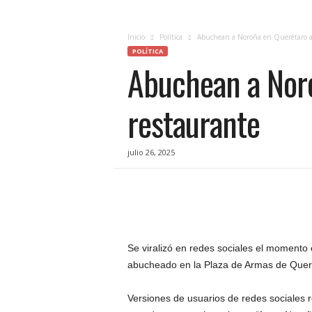
c
i
a
Inicio
Política
Abuchean a Noroña en Querétaro a 
s
POLÍTICA
Abuchean a Noro
d
e
Q
restaurante
u
e
r
julio 26, 2025
é
t
a
r
o
,
e
Se viralizó en redes sociales el momento
n
abucheado en la Plaza de Armas de Quer
t
u
Versiones de usuarios de redes sociales r
f