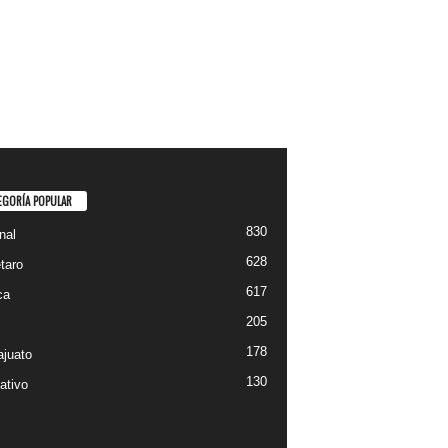
EGORÍA POPULAR
830
nal
628
taro
617
ca
205
178
juato
130
ativo