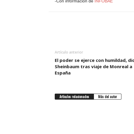
-Con información de
INFOBAE
Artículo anterior
El poder se ejerce con humildad, di
Sheinbaum tras viaje de Monreal a
España
Artículos relacionados
Más del autor