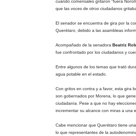
cuando comensales gritaron “fuera Noroña”
r
e
que las voces de otros ciudadanos gritab
c
u
El senador se encuentra de gira por la c
e
Querétaro, debido a las asambleas infor
n
c
Acompañado de la senadora
Beatriz Rob
i
fue confrontado por los ciudadanos y cue
a
.
Entre algunos de los temas que trató duran
agua potable en el estado.
Con gritos en contra y a favor, esta gira
son gobernados por Morena, lo que genera
ciudadanía. Pese a que no hay elecciones
incrementar su alcance con miras a una e
Cabe mencionar que Querétaro tiene una la
lo que representantes de la autodenomina