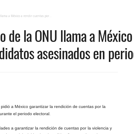
lama a México a rendir cuentas por...
o de la ONU llama a México 
didatos asesinados en perio
pidió a México garantizar la rendición de cuentas por la
rante el periodo electoral.
ades a garantizar la rendición de cuentas por la violencia y