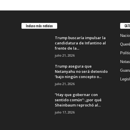
Incluso más noticias
CAT
Nacio
Trump buscaría impulsar la
candidatura de Infantino al
Queré
frente de la...
Políti
julio 21, 2026
Notas
Trump asegura que
Guana
Netanyahu no será detenido
‘bajo ningún concepto o...
Legisl
julio 21, 2026
“Hay que gobernar con
sentido común”: ¿por qué
Sheinbaum reprochó al...
julio 17, 2026