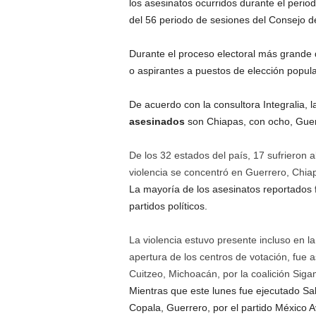
los asesinatos ocurridos durante el periodo
r
e
del 56 periodo de sesiones del Consejo
c
u
Durante el proceso electoral más grande 
e
o aspirantes a puestos de elección popula
n
c
De acuerdo con la consultora Integralia, 
i
asesinados
son Chiapas, con ocho, Guerr
a
.
De los 32 estados del país, 17 sufrieron a
violencia se concentró en Guerrero, Chia
La mayoría de los asesinatos reportados f
partidos políticos.
La violencia estuvo presente incluso en l
apertura de los centros de votación, fue 
Cuitzeo, Michoacán, por la coalición Siga
Mientras que este lunes fue ejecutado Sal
Copala, Guerrero, por el partido México 