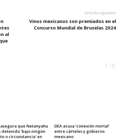
Artículo siguiente
ón
Vinos mexicanos son premiados en el
ntes
Concurso Mundial de Bruselas 2024
n al
aque
asegura que Netanyahu
DEA acusa ‘conexión mortal’
á detenido ‘bajo ningún
entre cárteles y gobierno
o o circunstancia’ en
mexicano