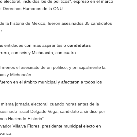
 electoral, incluidos los de políticos”, expresó en el marco
 de Derechos Humanos de la ONU.
de la historia de México, fueron asesinados 35 candidatos
r.
las entidades con más aspirantes o
candidatos
ero, con seis y Michoacán, con cuatro.
l menos el asesinato de un político, y principalmente la
pas y Michoacán.
ueron en el ámbito municipal y afectaron a todos los
a misma jornada electoral, cuando horas antes de la
asesinado Israel Delgado Vega, candidato a síndico por
mos Haciendo Historia”.
vador Villalva Flores, presidente municipal electo en
Avanza.