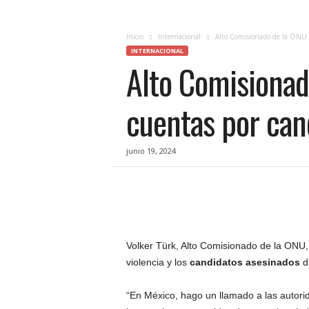
c
i
a
Inicio
Internacional
Alto Comisionado de la ONU l
s
INTERNACIONAL
Alto Comisionad
d
e
Q
cuentas por can
u
e
r
junio 19, 2024
é
t
a
r
o
,
e
Volker Türk, Alto Comisionado de la ONU, 
n
violencia y los
candidatos asesinados
du
t
u
“En México, hago un llamado a las autorid
f