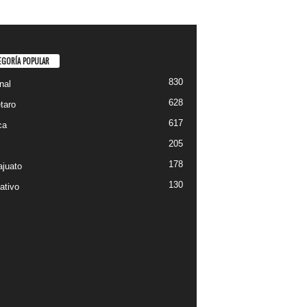
EGORÍA POPULAR
830
nal
628
taro
617
ca
205
178
juato
130
ativo