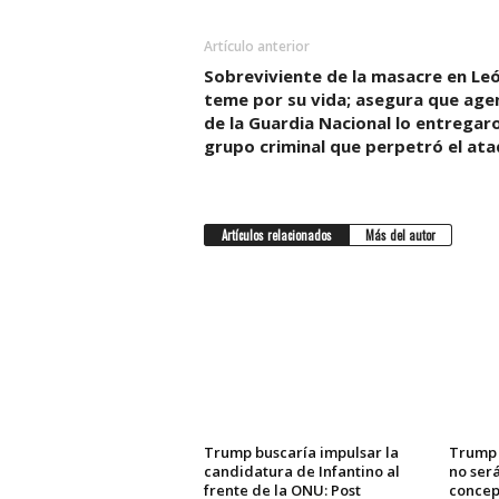
Artículo anterior
Sobreviviente de la masacre en Le
teme por su vida; asegura que age
de la Guardia Nacional lo entregaro
grupo criminal que perpetró el at
Artículos relacionados
Más del autor
Trump buscaría impulsar la
Trump 
candidatura de Infantino al
no ser
frente de la ONU: Post
concept