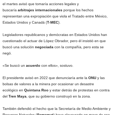
el martes avisó que tomaría acciones legales y
buscaría
arbitrajes
internacionales
porque los hechos
representan una expropiación que viola el Tratado entre México,
Estados Unidos y Canadá (
T-MEC
).
Legisladores republicanos y demócratas en Estados Unidos han
cuestionado el actuar de López Obrador, pero él insistió en que
buscó una solución
negociada
con la compañía, pero esta se
negó.
«Se buscó un
acuerdo
con ellos», sostuvo.
El presidente avisó en 2022 que denunciaría ante la
ONU
y las
bolsas de valores a la minera por ocasionar un desastre
ecológico en
Quintana
Roo
y estar detrás de protestas en contra
del
Tren
Maya
, que su gobierno construyó en la zona.
También defendió el hecho que la Secretaría de Medio Ambiente y
Recursos Naturales (
Semarnat
) haya clausurado en mayo de ese