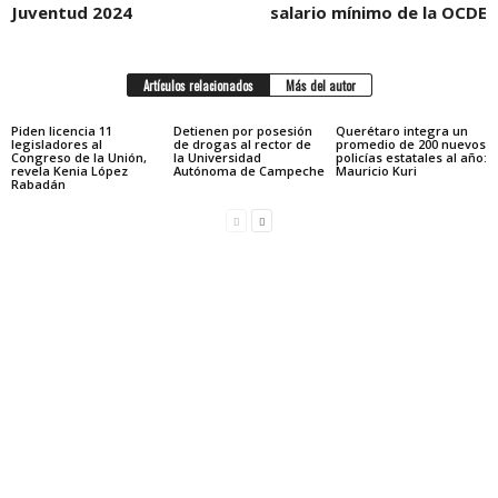
Juventud 2024
salario mínimo de la OCDE
Artículos relacionados
Más del autor
Piden licencia 11
Detienen por posesión
Querétaro integra un
legisladores al
de drogas al rector de
promedio de 200 nuevos
Congreso de la Unión,
la Universidad
policías estatales al año:
revela Kenia López
Autónoma de Campeche
Mauricio Kuri
Rabadán