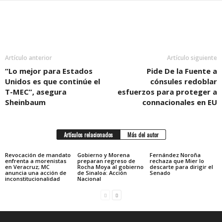
Artículo anterior
Artículo siguiente
“Lo mejor para Estados
Pide De la Fuente a
Unidos es que continúe el
cónsules redoblar
T-MEC”, asegura
esfuerzos para proteger a
Sheinbaum
connacionales en EU
Artículos relacionados
Más del autor
Revocación de mandato
Gobierno y Morena
Fernández Noroña
enfrenta a morenistas
preparan regreso de
rechaza que Mier lo
en Veracruz; MC
Rocha Moya al gobierno
descarte para dirigir el
anuncia una acción de
de Sinaloa: Acción
Senado
inconstitucionalidad
Nacional