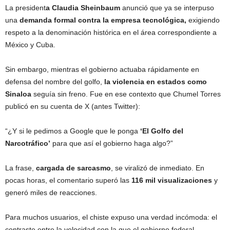
La president
a Claudia Sheinbaum
anunció que ya se interpuso
una
demanda formal contra la empresa tecnológica,
exigiendo
respeto a la denominación histórica en el área correspondiente a
México y Cuba.
Sin embargo, mientras el gobierno actuaba rápidamente en
defensa del nombre del golfo,
la violencia en estados como
Sinaloa
seguía sin freno. Fue en ese contexto que Chumel Torres
publicó en su cuenta de X (antes Twitter):
“¿Y si le pedimos a Google que le ponga
‘El Golfo del
Narcotráfico’
para que así el gobierno haga algo?”
La frase,
cargada de sarcasmo
, se viralizó de inmediato. En
pocas horas, el comentario superó las
116 mil visualizaciones
y
generó miles de reacciones.
Para muchos usuarios, el chiste expuso una verdad incómoda: el
contraste entre la velocidad con la que el gobierno federal