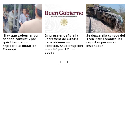
“Hay que gobernar con
Empresa engañó a la
Se descarrila convoy del
sentido común”: ¿por
Secretaría de Cultura
Tren Interoceánico; no
qué Sheinbaum
para obtener un
reportan personas
reprochó al titular de
contrato; Anticorrupción
lesionadas
Conanp?
la multó por 171 mil
pesos