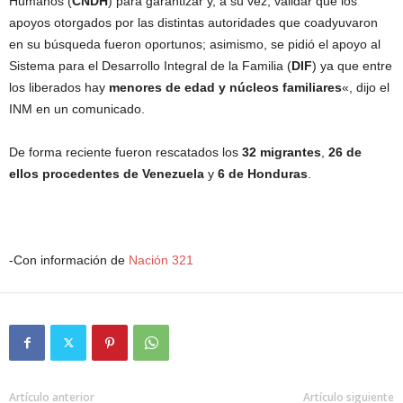
Humanos (
CNDH
) para garantizar y, a su vez, validar que los
apoyos otorgados por las distintas autoridades que coadyuvaron
en su búsqueda fueron oportunos; asimismo, se pidió el apoyo al
Sistema para el Desarrollo Integral de la Familia (
DIF
) ya que entre
los liberados hay
menores de edad y núcleos familiares
«, dijo el
INM en un comunicado.
De forma reciente fueron rescatados los
32 migrantes
,
26 de
ellos procedentes de Venezuela
y
6 de Honduras
.
-Con información de
Nación 321
Artículo anterior
Artículo siguiente