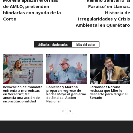
Morena aplaza reformas
Relleno Sanitario ‘El
de AMLO; pretenden
Paraíso’ en Llamas:
blindarlas con ayuda de la
Historia de
Corte
Irregularidades y Crisis
Ambiental en Querétaro
Artículos relacionados
Más del autor
Revocación de mandato
Gobierno y Morena
Fernández Noroña
enfrenta a morenistas
preparan regreso de
rechaza que Mier lo
en Veracruz; MC
Rocha Moya al gobierno
descarte para dirigir el
anuncia una acción de
de Sinaloa: Acción
Senado
inconstitucionalidad
Nacional