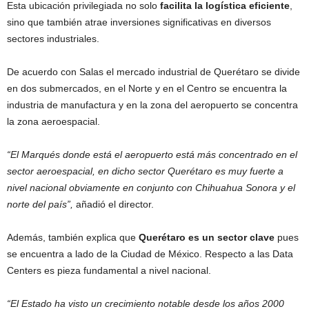
r
Esta ubicación privilegiada no solo
facilita la logística eficiente
,
e
sino que también atrae inversiones significativas en diversos
c
sectores industriales.
u
e
De acuerdo con Salas el mercado industrial de Querétaro se divide
n
en dos submercados, en el Norte y en el Centro se encuentra la
c
i
industria de manufactura y en la zona del aeropuerto se concentra
a
la zona aeroespacial.
.
“El Marqués donde está el aeropuerto está más concentrado en el
sector aeroespacial, en dicho sector Querétaro es muy fuerte a
nivel nacional obviamente en conjunto con Chihuahua Sonora y el
norte del país”,
añadió el director.
Además, también explica que
Querétaro es un sector clave
pues
se encuentra a lado de la Ciudad de México. Respecto a las Data
Centers es pieza fundamental a nivel nacional.
“El Estado ha visto un crecimiento notable desde los años 2000