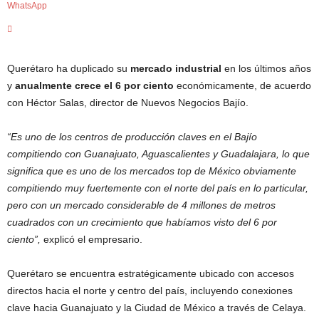
WhatsApp
c
i
a
s
d
Querétaro ha duplicado su
mercado industrial
en los últimos años
e
y
anualmente crece el 6 por ciento
económicamente, de acuerdo
Q
con Héctor Salas, director de Nuevos Negocios Bajío.
u
e
“Es uno de los centros de producción claves en el Bajío
r
compitiendo con Guanajuato, Aguascalientes y Guadalajara, lo que
é
significa que es uno de los mercados top de México obviamente
t
a
compitiendo muy fuertemente con el norte del país en lo particular,
r
pero con un mercado considerable de 4 millones de metros
o
cuadrados con un crecimiento que habíamos visto del 6 por
,
ciento”,
explicó el empresario.
e
n
Querétaro se encuentra estratégicamente ubicado con accesos
t
directos hacia el norte y centro del país, incluyendo conexiones
u
f
clave hacia Guanajuato y la Ciudad de México a través de Celaya.