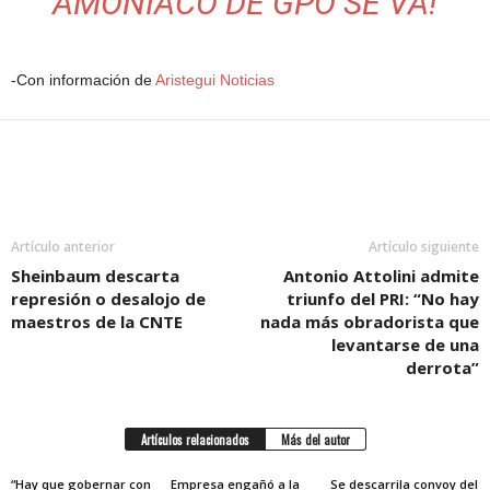
AMONIACO DE GPO SE VA!
-Con información de
Aristegui Noticias
Artículo anterior
Artículo siguiente
Sheinbaum descarta
Antonio Attolini admite
represión o desalojo de
triunfo del PRI: “No hay
maestros de la CNTE
nada más obradorista que
levantarse de una
derrota”
Artículos relacionados
Más del autor
“Hay que gobernar con
Empresa engañó a la
Se descarrila convoy del