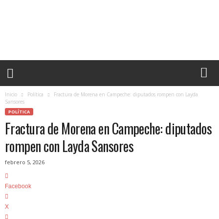
F
r
e
c
u
e
n
c
i
Inicio
Política
Fractura de Morena en Campeche: diputados rompen con Layda
a
Sansores
.
POLÍTICA
m
Fractura de Morena en Campeche: diputados
x
rompen con Layda Sansores
–
L
febrero 5, 2026
a
s
n
Facebook
o
t
X
i