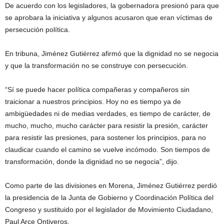
r
De acuerdo con los legisladores, la gobernadora presionó para que
e
se aprobara la iniciativa y algunos acusaron que eran víctimas de
c
persecución política.
u
e
En tribuna, Jiménez Gutiérrez afirmó que la dignidad no se negocia
n
c
y que la transformación no se construye con persecución.
i
a
“Sí se puede hacer política compañeras y compañeros sin
.
traicionar a nuestros principios. Hoy no es tiempo ya de
ambigüedades ni de medias verdades, es tiempo de carácter, de
mucho, mucho, mucho carácter para resistir la presión, carácter
para resistir las presiones, para sostener los principios, para no
claudicar cuando el camino se vuelve incómodo. Son tiempos de
transformación, donde la dignidad no se negocia”, dijo.
Como parte de las divisiones en Morena, Jiménez Gutiérrez perdió
la presidencia de la Junta de Gobierno y Coordinación Política del
Congreso y sustituido por el legislador de Movimiento Ciudadano,
Paul Arce Ontiveros.