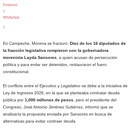
c
Pinterest
i
a
WhatsApp
s
d
e
Q
En Campeche, Morena se fracturó.
Diez de los 16 diputados de
u
la fracción legislativa rompieron con la gobernadora
e
morenista Layda Sansores
, a quien acusan de persecución
r
política y para evitar ser detenidos, restauraron el fuero
é
t
constitucional.
a
r
El conflicto entre el Ejecutivo y Legislativo se debe a la iniciativa de
o
Ley de Ingresos 2026, en la que se planteaba contratar deuda
,
pública por
1,000 millones de pesos
, pero el presidente del
e
Congreso, José Antonio Jiménez Gutiérrez, informó que se
n
analizaría la propuesta enviada por Sansores en busca de
t
u
alternativas para evitar contraer deuda.
f