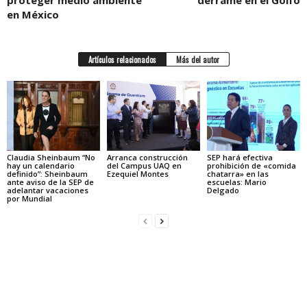
proteger medio ambiente
derrame en el Golfo
en México
Artículos relacionados
Más del autor
Claudia Sheinbaum “No
Arranca construcción
SEP hará efectiva
hay un calendario
del Campus UAQ en
prohibición de «comida
definido”: Sheinbaum
Ezequiel Montes
chatarra» en las
ante aviso de la SEP de
escuelas: Mario
adelantar vacaciones
Delgado
por Mundial