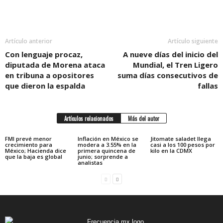
Artículo anterior
Artículo siguiente
Con lenguaje procaz,
A nueve días del inicio del
diputada de Morena ataca
Mundial, el Tren Ligero
en tribuna a opositores
suma días consecutivos de
que dieron la espalda
fallas
Artículos relacionados
Más del autor
FMI prevé menor
Inflación en México se
Jitomate saladet llega
crecimiento para
modera a 3.55% en la
casi a los 100 pesos por
México; Hacienda dice
primera quincena de
kilo en la CDMX
que la baja es global
junio; sorprende a
analistas