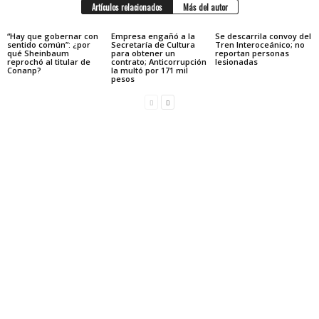
Artículos relacionados
Más del autor
“Hay que gobernar con
Empresa engañó a la
Se descarrila convoy del
sentido común”: ¿por
Secretaría de Cultura
Tren Interoceánico; no
qué Sheinbaum
para obtener un
reportan personas
reprochó al titular de
contrato; Anticorrupción
lesionadas
Conanp?
la multó por 171 mil
pesos