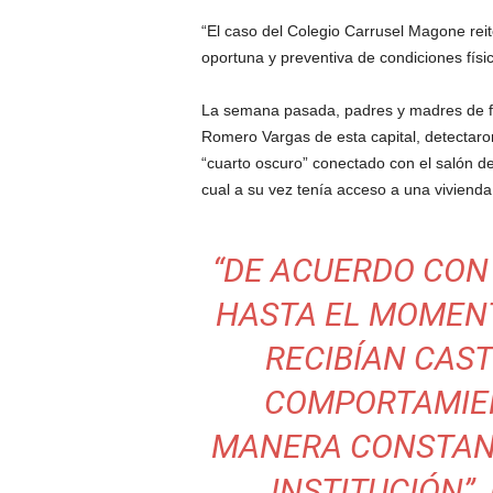
r
e
“El caso del Colegio Carrusel Magone rei
c
oportuna y preventiva de condiciones físic
u
e
La semana pasada, padres y madres de fami
n
Romero Vargas de esta capital, detectaro
c
“cuarto oscuro” conectado con el salón de
i
cual a su vez tenía acceso a una vivienda 
a
.
“DE ACUERDO CON
HASTA EL MOMENTO
RECIBÍAN CAST
COMPORTAMIEN
MANERA CONSTAN
INSTITUCIÓN”,