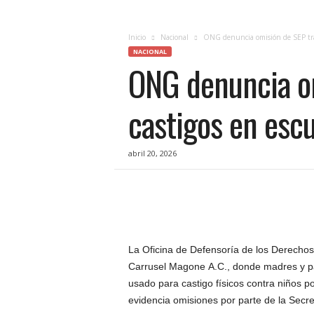
c
i
a
Inicio
Nacional
ONG denuncia omisión de SEP tras 
s
NACIONAL
ONG denuncia om
d
e
Q
castigos en esc
u
e
r
abril 20, 2026
é
t
a
r
o
,
e
La Oficina de Defensoría de los Derechos 
n
Carrusel Magone A.C., donde madres y pa
t
usado para castigo físicos contra niños p
u
evidencia omisiones por parte de la Secre
f