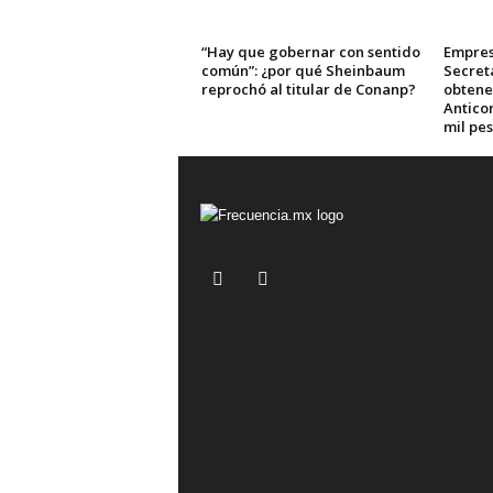
“Hay que gobernar con sentido
Empres
común”: ¿por qué Sheinbaum
Secret
reprochó al titular de Conanp?
obtene
Anticor
mil pe