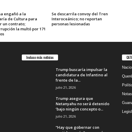
a engañó a la
Se descarrila convoy del Tren
aría de Cultura para
Interoceánico; no reportan
r un contrato;
personas lesionadas
rupción la multó por 171
sos
Incluso más noticias
CAT
Nacio
Trump buscaría impulsar la
candidatura de Infantino al
Queré
frente de la...
Políti
julio 21, 2026
Notas
Trump asegura que
Guana
Netanyahu no será detenido
‘bajo ningún concepto o...
Legisl
julio 21, 2026
“Hay que gobernar con