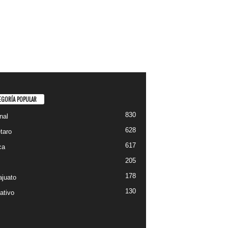
EGORÍA POPULAR
830
nal
628
taro
617
ca
205
178
juato
130
ativo