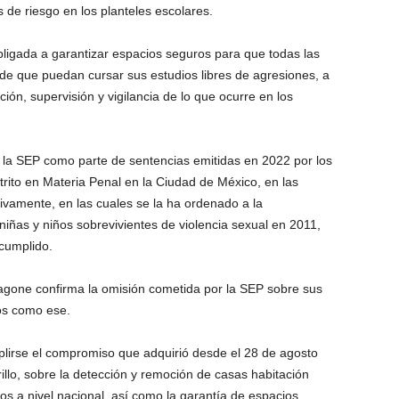
 de riesgo en los planteles escolares.
bligada a garantizar espacios seguros para que todas las
n de que puedan cursar sus estudios libres de agresiones, a
ión, supervisión y vigilancia de lo que ocurre en los
a la SEP como parte de sentencias emitidas en 2022 por los
ito en Materia Penal en la Ciudad de México, en las
vamente, en las cuales se la ha ordenado a la
niñas y niños sobrevivientes de violencia sexual en 2011,
 cumplido.
agone confirma la omisión cometida por la SEP sobre sus
sos como ese.
lirse el compromiso que adquirió desde el 28 de agosto
illo, sobre la detección y remoción de casas habitación
ivos a nivel nacional, así como la garantía de espacios