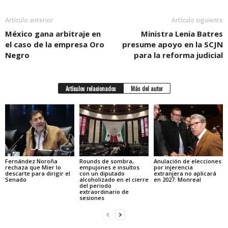
Artículo anterior
Artículo siguiente
México gana arbitraje en
Ministra Lenia Batres
el caso de la empresa Oro
presume apoyo en la SCJN
Negro
para la reforma judicial
Artículos relacionados
Más del autor
Fernández Noroña
Rounds de sombra,
Anulación de elecciones
rechaza que Mier lo
empujones e insultos
por injerencia
descarte para dirigir el
con un diputado
extranjera no aplicará
Senado
alcoholizado en el cierre
en 2027: Monreal
del periodo
extraordinario de
sesiones