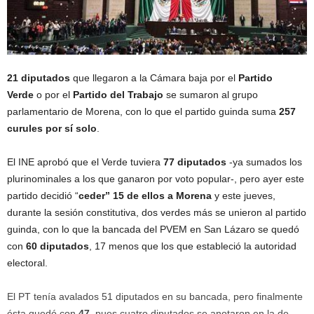
21 diputados
que llegaron a la Cámara baja por el
Partido
Verde
o por el
Partido del Trabajo
se sumaron al grupo
parlamentario de Morena, con lo que el partido guinda suma
257
curules por sí solo
.
El INE aprobó que el Verde tuviera
77 diputados
-ya sumados los
plurinominales a los que ganaron por voto popular-, pero ayer este
partido decidió “
ceder” 15 de ellos a Morena
y este jueves,
durante la sesión constitutiva, dos verdes más se unieron al partido
guinda, con lo que la bancada del PVEM en San Lázaro se quedó
con
60 diputados
, 17 menos que los que estableció la autoridad
electoral.
El PT tenía avalados 51 diputados en su bancada, pero finalmente
ésta quedó con
47
, pues cuatro diputados se anotaron en la de