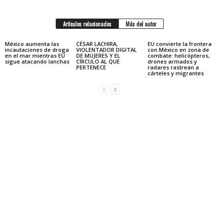
Artículos relacionados
Más del autor
México aumenta las
CÉSAR LACHIRA,
EU convierte la frontera
incautaciones de droga
VIOLENTADOR DIGITAL
con México en zona de
en el mar mientras EU
DE MUJERES Y EL
combate: helicópteros,
sigue atacando lanchas
CÍRCULO AL QUE
drones armados y
PERTENECE
radares rastrean a
cárteles y migrantes