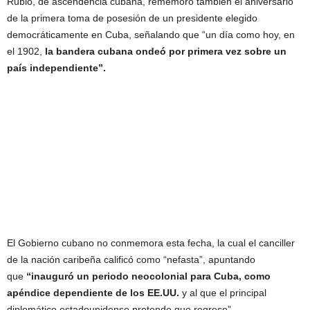
Rubio, de ascendencia cubana, rememoró también el aniversario
de la primera toma de posesión de un presidente elegido
democráticamente en Cuba, señalando que “un día como hoy, en
el 1902,
la bandera cubana ondeó por primera vez sobre un
país independiente”.
El Gobierno cubano no conmemora esta fecha, la cual el canciller
de la nación caribeña calificó como “nefasta”, apuntando
que
“inauguró un periodo neocolonial para Cuba, como
apéndice dependiente de los EE.UU.
y al que el principal
diplomático estadounidense pretende que regrese”.