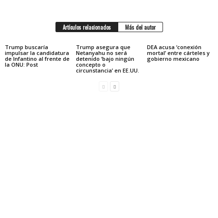
Artículos relacionados
Más del autor
Trump buscaría
Trump asegura que
DEA acusa ‘conexión
impulsar la candidatura
Netanyahu no será
mortal’ entre cárteles y
de Infantino al frente de
detenido ‘bajo ningún
gobierno mexicano
la ONU: Post
concepto o
circunstancia’ en EE.UU.