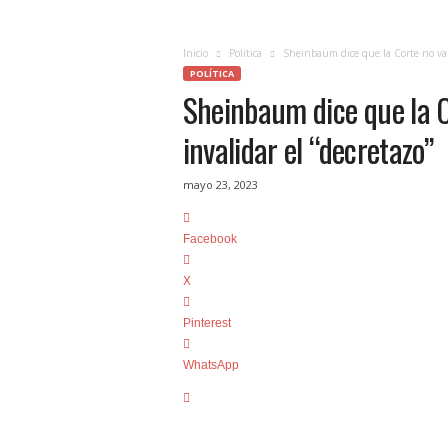
c
i
a
Inicio
Política
Sheinbaum dice que la Corte no va a
s
POLÍTICA
Sheinbaum dice que la C
d
e
invalidar el “decretazo”
Q
u
e
mayo 23, 2023
r
é
Facebook
t
a
X
r
o
Pinterest
,
e
WhatsApp
n
t
u
f