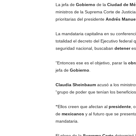
r
La jefa de
Gobierno
de la
Ciudad de Mé
e
ministros de la Suprema Corte de Justicia
c
prioritarias del presidente
Andrés Manue
u
e
n
La mandataria capitalina en su conferenci
c
totalidad el decreto del Ejecutivo federal
i
seguridad nacional, buscaban
detener
es
a
.
“Entonces ese es el objetivo, parar la
obr
jefa de
Gobierno
.
Claudia Sheinbaum
acusó a los ministro
“grupo de poder que tenían los beneficios
“
Ellos creen que afectan al
presidente
, 
de
mexicanos
y al futuro que se presenta 
mandataria.
El pleno de la
Suprema Corte
determinó 