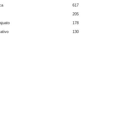
ca
617
s
205
juato
178
lativo
130