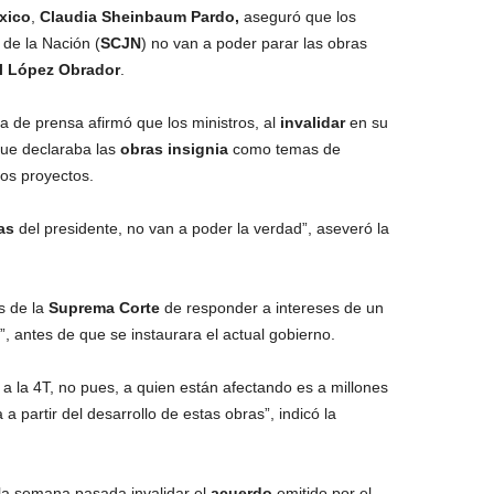
xico
,
Claudia Sheinbaum Pardo,
aseguró que los
 de la Nación (
SCJN
) no van a poder parar las obras
l López Obrador
.
a de prensa afirmó que los ministros, al
invalidar
en su
 que declaraba las
obras insignia
como temas de
os proyectos.
as
del presidente, no van a poder la verdad”, aseveró la
s de la
Suprema Corte
de responder a intereses de un
”, antes de que se instaurara el actual gobierno.
o a la 4T, no pues, a quien están afectando es a millones
a partir del desarrollo de estas obras”, indicó la
la semana pasada invalidar el
acuerdo
emitido por el