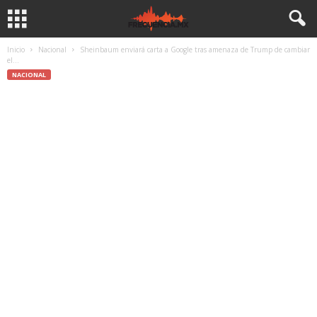
Inicio
Nacional
Sheinbaum enviará carta a Google tras amenaza de Trump de cambiar
el...
NACIONAL