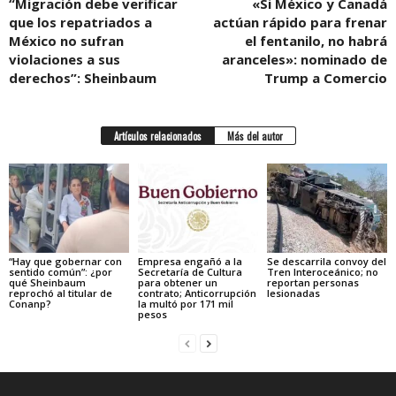
“Migración debe verificar
«Si México y Canadá
que los repatriados a
actúan rápido para frenar
México no sufran
el fentanilo, no habrá
violaciones a sus
aranceles»: nominado de
derechos”: Sheinbaum
Trump a Comercio
Artículos relacionados
Más del autor
“Hay que gobernar con
Empresa engañó a la
Se descarrila convoy del
sentido común”: ¿por
Secretaría de Cultura
Tren Interoceánico; no
qué Sheinbaum
para obtener un
reportan personas
reprochó al titular de
contrato; Anticorrupción
lesionadas
Conanp?
la multó por 171 mil
pesos