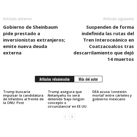
Artículo anterior
Artículo siguiente
Gobierno de Sheinbaum
Suspenden de forma
pide prestado a
indefinida las rutas del
inversionistas extranjeros;
Tren Interoceánico en
emite nueva deuda
Coatzacoalcos tras
externa
descarrilamiento que dejó
14 muertos
Artículos relacionados
Más del autor
Trump buscaría
Trump asegura que
DEA acusa ‘conexión
impulsar la candidatura
Netanyahu no será
mortal’ entre cárteles y
de Infantino al frente de
detenido ‘bajo ningún
gobierno mexicano
la ONU: Post
concepto o
circunstancia’ en EE.UU.