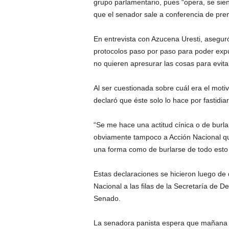
grupo parlamentario, pues “opera, se sien
r
e
que el senador sale a conferencia de pren
c
u
En entrevista con Azucena Uresti, aseguró
e
protocolos paso por paso para poder expul
n
no quieren apresurar las cosas para evit
c
i
Al ser cuestionada sobre cuál era el mot
a
.
declaró que éste solo lo hace por fastidia
“Se me hace una actitud cínica o de burla,
obviamente tampoco a Acción Nacional qu
una forma como de burlarse de todo esto
Estas declaraciones se hicieron luego de
Nacional a las filas de la Secretaría de 
Senado.
La senadora panista espera que mañana s