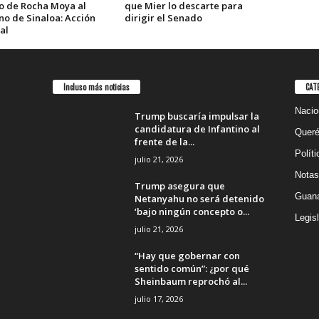
o de Rocha Moya al
que Mier lo descarte para
no de Sinaloa: Acción
dirigir el Senado
al
Incluso más noticias
CAT
Nacio
Trump buscaría impulsar la
candidatura de Infantino al
Queré
frente de la...
Políti
julio 21, 2026
Notas
Trump asegura que
Guana
Netanyahu no será detenido
‘bajo ningún concepto o...
Legisl
julio 21, 2026
“Hay que gobernar con
sentido común”: ¿por qué
Sheinbaum reprochó al...
julio 17, 2026