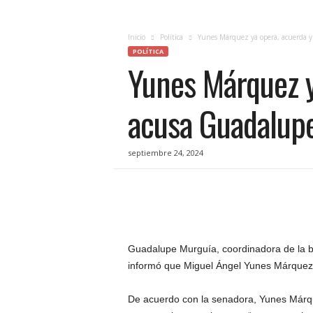
c
i
a
Inicio
Política
Yunes Márquez ya opera, acuerda y
s
POLÍTICA
Yunes Márquez y
d
e
Q
acusa Guadalup
u
e
r
septiembre 24, 2024
é
t
a
r
o
,
e
Guadalupe Murguía, coordinadora de la b
n
informó que Miguel Ángel Yunes Márquez 
t
u
De acuerdo con la senadora, Yunes Márque
f