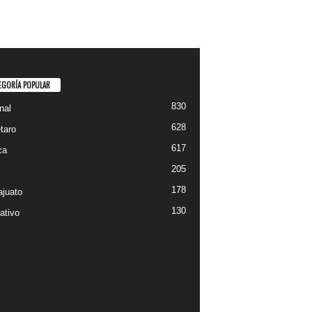
EGORÍA POPULAR
830
nal
628
taro
617
ca
205
178
juato
130
ativo