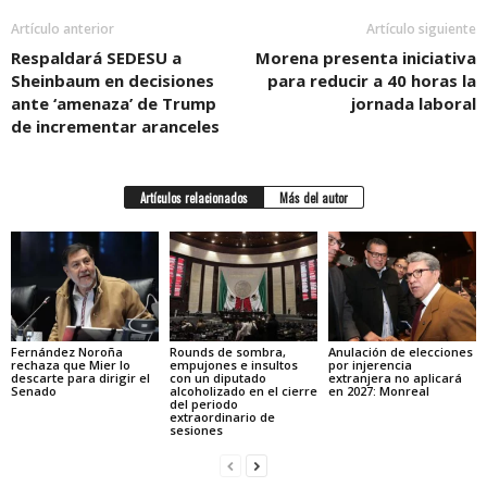
Artículo anterior
Artículo siguiente
Respaldará SEDESU a
Morena presenta iniciativa
Sheinbaum en decisiones
para reducir a 40 horas la
ante ‘amenaza’ de Trump
jornada laboral
de incrementar aranceles
Artículos relacionados
Más del autor
Fernández Noroña
Rounds de sombra,
Anulación de elecciones
rechaza que Mier lo
empujones e insultos
por injerencia
descarte para dirigir el
con un diputado
extranjera no aplicará
Senado
alcoholizado en el cierre
en 2027: Monreal
del periodo
extraordinario de
sesiones