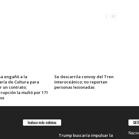
a engañó a la
Se descarrila convoy del Tren
aría de Cultura para
Interoceánico; no reportan
r un contrato;
personas lesionadas
rupción la multó por 171
sos
Incluso más noticias
CAT
Nacio
Trump buscaría impulsar la