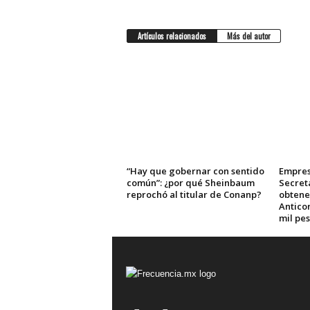
Artículos relacionados
Más del autor
“Hay que gobernar con sentido
Empres
común”: ¿por qué Sheinbaum
Secret
reprochó al titular de Conanp?
obtene
Anticor
mil pe