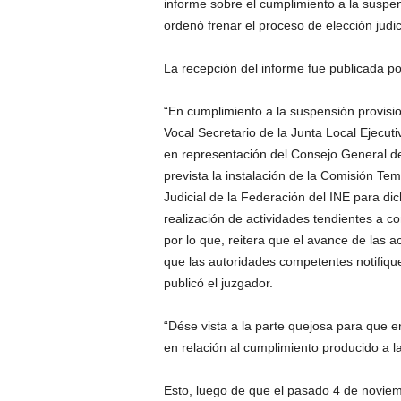
informe sobre el cumplimiento a la suspen
r
e
ordenó frenar el proceso de elección judici
c
u
La recepción del informe fue publicada po
e
n
“En cumplimiento a la suspensión provisio
c
Vocal Secretario de la Junta Local Ejecuti
i
en representación del Consejo General del
a
.
prevista la instalación de la Comisión Tem
Judicial de la Federación del INE para d
realización de actividades tendientes a co
por lo que, reitera que el avance de las 
que las autoridades competentes notifiquen
publicó el juzgador.
“Dése vista a la parte quejosa para que e
en relación al cumplimiento producido a l
Esto, luego de que el pasado 4 de noviem