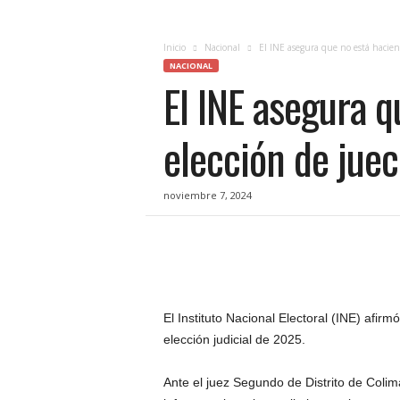
c
i
a
Inicio
Nacional
El INE asegura que no está haciend
s
NACIONAL
El INE asegura q
d
e
Q
elección de jue
u
e
r
noviembre 7, 2024
é
t
a
r
o
,
e
El Instituto Nacional Electoral (INE) afir
n
elección judicial de 2025.
t
u
Ante el juez Segundo de Distrito de Colim
f