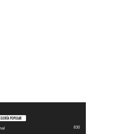
EGORÍA POPULAR
830
nal