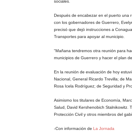
sociales.
r
e
c
Después de encabezar en el puerto una re
u
con los gobernadores de Guerrero, Evely
e
precisó que dejó instrucciones a Conagua 
n
Transportes para apoyar al municipio.
c
i
“Mañana tendremos otra reunión para hace
a
.
municipios de Guerrero y hacer el plan de
En la reunión de evaluación de hoy estuvie
Nacional, General Ricardo Trevilla; de 
Rosa Icela Rodríguez; de Seguridad y Pr
Asimismo los titulares de Economía, Mar
Salud, David Kershenobich Stalnikowitz. 
Protección Civil y otros miembros del gabi
-Con información de
La Jornada