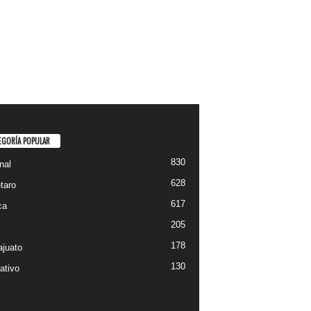
EGORÍA POPULAR
830
nal
628
taro
617
ca
205
178
juato
130
ativo