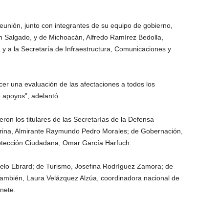
unión, junto con integrantes de su equipo de gobierno,
n Salgado, y de Michoacán, Alfredo Ramírez Bedolla,
y a la Secretaría de Infraestructura, Comunicaciones y
r una evaluación de las afectaciones a todos los
 apoyos”, adelantó.
ron los titulares de las Secretarías de la Defensa
Marina, Almirante Raymundo Pedro Morales; de Gobernación,
otección Ciudadana, Omar García Harfuch.
celo Ebrard; de Turismo, Josefina Rodríguez Zamora; de
También, Laura Velázquez Alzúa, coordinadora nacional de
nete.