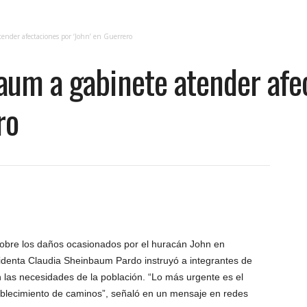
ender afectaciones por ‘John’ en Guerrero
aum a gabinete atender afe
ro
sobre los daños ocasionados por el huracán John en
identa Claudia Sheinbaum Pardo instruyó a integrantes de
 las necesidades de la población. “Lo más urgente es el
ablecimiento de caminos”, señaló en un mensaje en redes