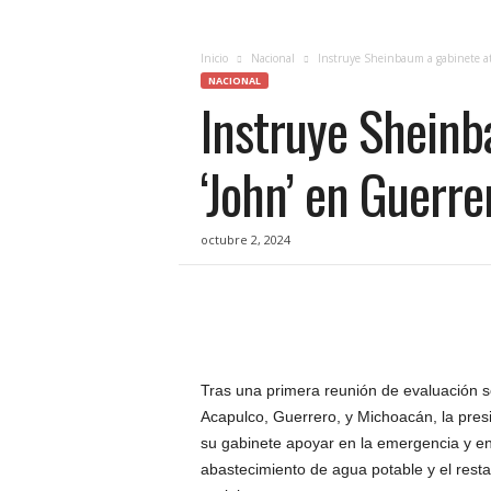
c
i
a
Inicio
Nacional
Instruye Sheinbaum a gabinete at
s
NACIONAL
Instruye Sheinb
d
e
Q
‘John’ en Guerre
u
e
r
octubre 2, 2024
é
t
a
r
o
,
e
Tras una primera reunión de evaluación 
n
Acapulco, Guerrero, y Michoacán, la pres
t
su gabinete apoyar en la emergencia y en
u
abastecimiento de agua potable y el rest
f