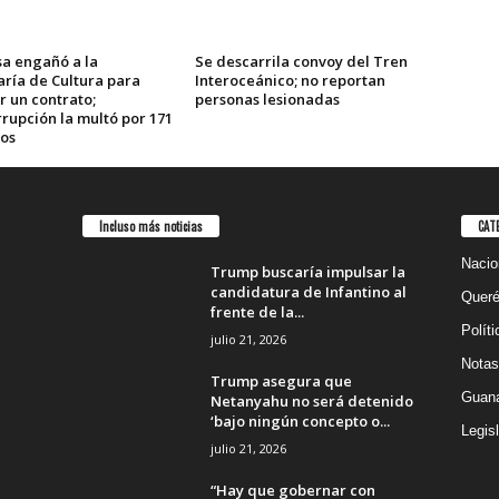
a engañó a la
Se descarrila convoy del Tren
aría de Cultura para
Interoceánico; no reportan
r un contrato;
personas lesionadas
rupción la multó por 171
sos
Incluso más noticias
CAT
Nacio
Trump buscaría impulsar la
candidatura de Infantino al
Queré
frente de la...
Políti
julio 21, 2026
Notas
Trump asegura que
Guana
Netanyahu no será detenido
‘bajo ningún concepto o...
Legisl
julio 21, 2026
“Hay que gobernar con