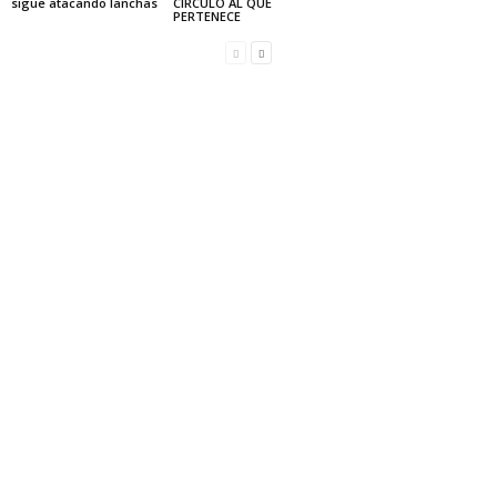
sigue atacando lanchas
CÍRCULO AL QUE
PERTENECE