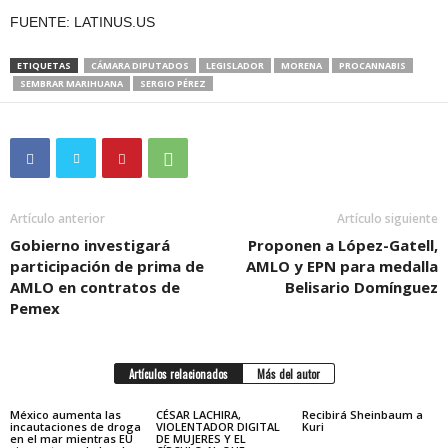
FUENTE: LATINUS.US
ETIQUETAS
CÁMARA DIPUTADOS
LEGISLADOR
MORENA
PROCANNABIS
SEMBRAR MARIHUANA
SERGIO PÉREZ
Artículo anterior
Artículo siguiente
Gobierno investigará
Proponen a López-Gatell,
participación de prima de
AMLO y EPN para medalla
AMLO en contratos de
Belisario Domínguez
Pemex
Artículos relacionados
Más del autor
México aumenta las
CÉSAR LACHIRA,
Recibirá Sheinbaum a
incautaciones de droga
VIOLENTADOR DIGITAL
Kuri
en el mar mientras EU
DE MUJERES Y EL