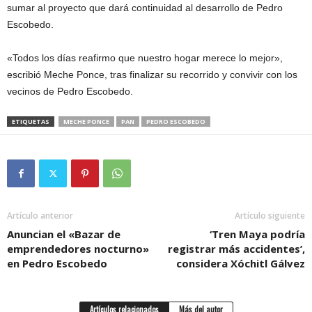
sumar al proyecto que dará continuidad al desarrollo de Pedro
Escobedo.
«Todos los días reafirmo que nuestro hogar merece lo mejor»,
escribió Meche Ponce, tras finalizar su recorrido y convivir con los
vecinos de Pedro Escobedo.
ETIQUETAS
MECHE PONCE
PAN
PEDRO ESCOBEDO
Artículo anterior
Artículo siguiente
Anuncian el «Bazar de
‘Tren Maya podría
emprendedores nocturno»
registrar más accidentes’,
en Pedro Escobedo
considera Xóchitl Gálvez
Artículos relacionados
Más del autor