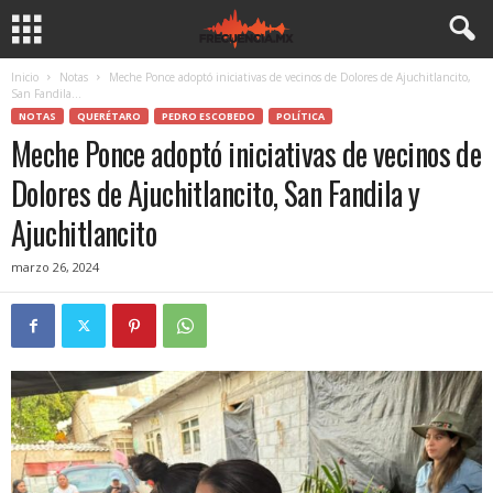
Inicio
Notas
Meche Ponce adoptó iniciativas de vecinos de Dolores de Ajuchitlancito,
San Fandila...
NOTAS
QUERÉTARO
PEDRO ESCOBEDO
POLÍTICA
Meche Ponce adoptó iniciativas de vecinos de
Dolores de Ajuchitlancito, San Fandila y
Ajuchitlancito
marzo 26, 2024