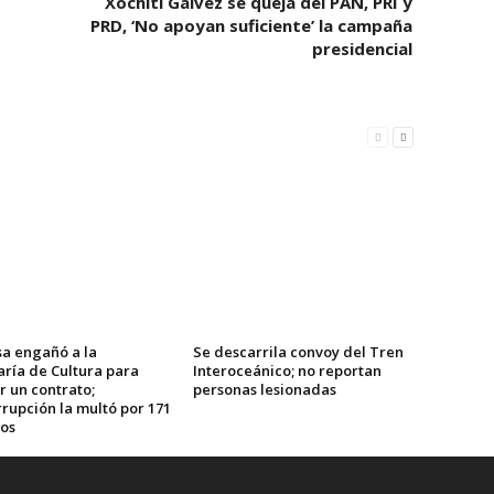
Xóchitl Gálvez se queja del PAN, PRI y
PRD, ‘No apoyan suficiente’ la campaña
presidencial
a engañó a la
Se descarrila convoy del Tren
aría de Cultura para
Interoceánico; no reportan
r un contrato;
personas lesionadas
rupción la multó por 171
sos