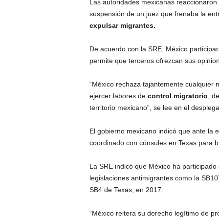
Las autoridades mexicanas reaccionaron a
r
e
suspensión de un juez que frenaba la entr
c
expulsar migrantes.
u
e
De acuerdo con la SRE, México participar
n
permite que terceros ofrezcan sus opinion
c
i
“México rechaza tajantemente cualquier m
a
.
ejercer labores de
control migratorio
, d
territorio mexicano”, se lee en el despleg
El gobierno mexicano indicó que ante la e
coordinado con cónsules en Texas para b
La SRE indicó que México ha participado
legislaciones antimigrantes como la SB10
SB4 de Texas, en 2017.
“México reitera su derecho legítimo de pr