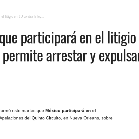
l litigio en EU contra la ley...
ue participará en el litigio
 permite arrestar y expulsa
nformó este martes que
México participará en el
 Apelaciones del Quinto Circuito, en Nueva Orleans, sobre