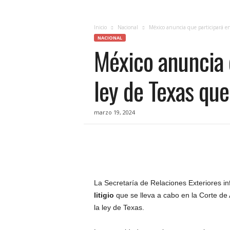
c
i
a
Inicio
Nacional
México anuncia que participará en e
s
NACIONAL
México anuncia q
d
e
Q
ley de Texas que
u
e
r
marzo 19, 2024
é
t
a
r
o
,
e
La Secretaría de Relaciones Exteriores i
n
litigio
que se lleva a cabo en la Corte de
t
la ley de Texas.
u
f