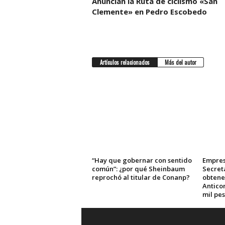
Anuncian la Ruta de ciclismo «San
Clemente» en Pedro Escobedo
Artículos relacionados
Más del autor
“Hay que gobernar con sentido
Empres
común”: ¿por qué Sheinbaum
Secret
reprochó al titular de Conanp?
obtene
Anticor
mil pe