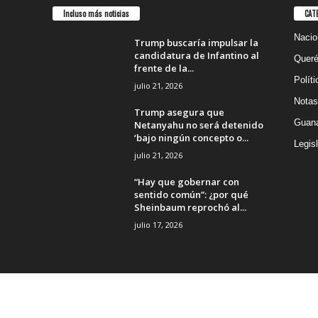
Incluso más noticias
CAT
Nacio
Trump buscaría impulsar la
candidatura de Infantino al
Queré
frente de la...
Políti
julio 21, 2026
Notas
Trump asegura que
Guana
Netanyahu no será detenido
‘bajo ningún concepto o...
Legisl
julio 21, 2026
“Hay que gobernar con
sentido común”: ¿por qué
Sheinbaum reprochó al...
julio 17, 2026