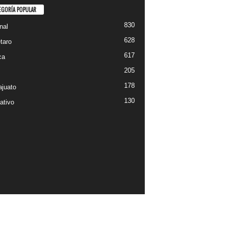
EGORÍA POPULAR
830
nal
628
taro
617
ca
205
178
juato
130
ativo