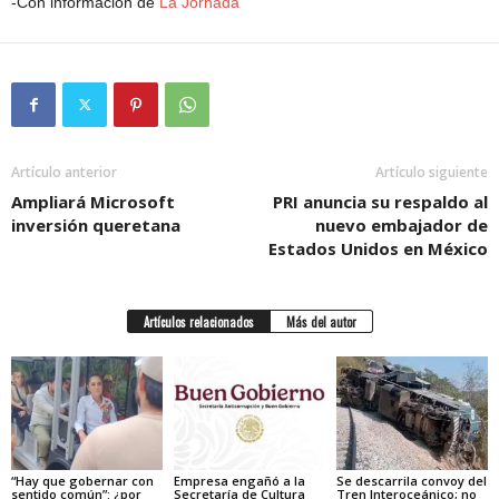
-Con información de
La Jornada
Artículo anterior
Artículo siguiente
Ampliará Microsoft
PRI anuncia su respaldo al
inversión queretana
nuevo embajador de
Estados Unidos en México
Artículos relacionados
Más del autor
“Hay que gobernar con
Empresa engañó a la
Se descarrila convoy del
sentido común”: ¿por
Secretaría de Cultura
Tren Interoceánico; no