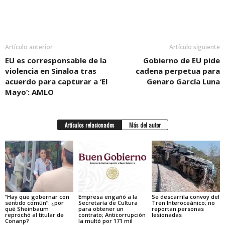
Artículo anterior
Artículo siguiente
EU es corresponsable de la
Gobierno de EU pide
violencia en Sinaloa tras
cadena perpetua para
acuerdo para capturar a ‘El
Genaro García Luna
Mayo’: AMLO
Artículos relacionados
Más del autor
“Hay que gobernar con
Empresa engañó a la
Se descarrila convoy del
sentido común”: ¿por
Secretaría de Cultura
Tren Interoceánico; no
qué Sheinbaum
para obtener un
reportan personas
reprochó al titular de
contrato; Anticorrupción
lesionadas
Conanp?
la multó por 171 mil