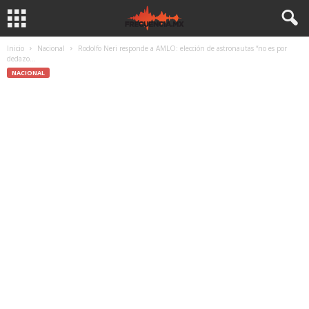
Inicio
Nacional
Rodolfo Neri responde a AMLO: elección de astronautas “no es por
dedazo...
NACIONAL