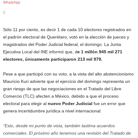
WhatsApp
c
i
a
s
d
Sólo 11 por ciento, es decir 1 de cada 10 electores registrados en
e
el padrón electoral de Querétaro, votó en la elección de jueces y
Q
magistrados del Poder Judicial federal, el domingo. La Junta
u
Ejecutiva Local del INE informó que, d
e 1 millón 945 mil 271
e
electores, únicamente participaron 213 mil 979.
r
é
Pese a que participó con su voto, a la vista del alto abstencionismo
t
a
Mauricio Kuri advierte que el ejercicio del domingo representa un
r
gran riesgo de que las negociaciones en el Tratado del Libre
o
Comercio (TLC) afecten a México, debido a que el proceso
,
electoral para elegir al
nuevo Poder Judicial
fue un error que
e
genera incertidumbre jurídica a nivel internacional.
n
t
“Esto, desde mi punto de vista, también lastima acuerdos
u
f
comerciales. El próximo año tenemos una revisión del Tratado de