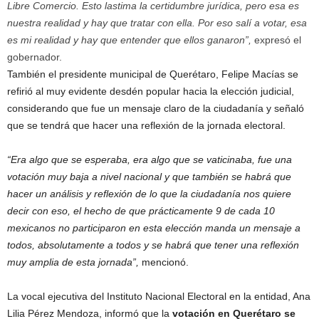
r
Libre Comercio. Esto lastima la certidumbre jurídica, pero esa es
e
nuestra realidad y hay que tratar con ella. Por eso salí a votar, esa
c
es mi realidad y hay que entender que ellos ganaron”,
expresó el
u
gobernador.
e
También el presidente municipal de Querétaro, Felipe Macías se
n
refirió al muy evidente desdén popular hacia la elección judicial,
c
i
considerando que fue un mensaje claro de la ciudadanía y señaló
a
que se tendrá que hacer una reflexión de la jornada electoral.
.
“Era algo que se esperaba, era algo que se vaticinaba, fue una
votación muy baja a nivel nacional y que también se habrá que
hacer un análisis y reflexión de lo que la ciudadanía nos quiere
decir con eso, el hecho de que prácticamente 9 de cada 10
mexicanos no participaron en esta elección manda un mensaje a
todos, absolutamente a todos y se habrá que tener una reflexión
muy amplia de esta jornada”,
mencionó.
La vocal ejecutiva del Instituto Nacional Electoral en la entidad, Ana
Lilia Pérez Mendoza, informó que la
votación en Querétaro se