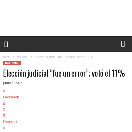
F
r
e
c
u
e
n
c
i
Inicio
Nacional
Elección judicial “fue un error”; votó el 11%
a
NACIONAL
.
Elección judicial “fue un error”; votó el 11%
m
x
junio 3, 2025
–
L
Facebook
a
s
X
n
o
Pinterest
t
i