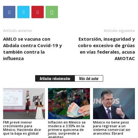
Artículo anterior
Artículo siguiente
AMLO se vacuna con
Extorsión, inseguridad y
Abdala contra Covid-19 y
cobro excesivo de grúas
también contra la
en vías federales, acusa
influenza
AMOTAC
Artículos relacionados
Más del autor
FMI prevé menor
Inflación en México se
México no tiene peso
crecimiento para
modera a 3.55% en la
para regresar a un
México; Hacienda dice
primera quincena de
sistema comercial sin
que la baja es global
junio; sorprende a
aranceles: Ebrard
analistas